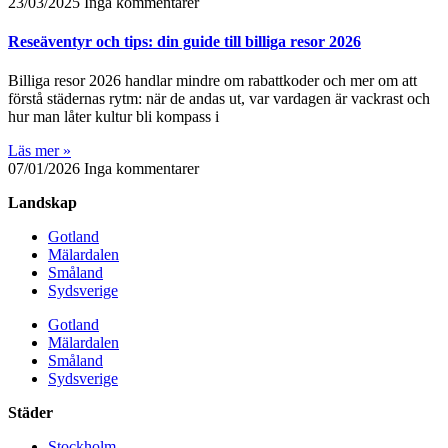
23/03/2025
Inga kommentarer
Reseäventyr och tips: din guide till billiga resor 2026
Billiga resor 2026 handlar mindre om rabattkoder och mer om att
förstå städernas rytm: när de andas ut, var vardagen är vackrast och
hur man låter kultur bli kompass i
Läs mer »
07/01/2026
Inga kommentarer
Landskap
Gotland
Mälardalen
Småland
Sydsverige
Gotland
Mälardalen
Småland
Sydsverige
Städer
Stockholm