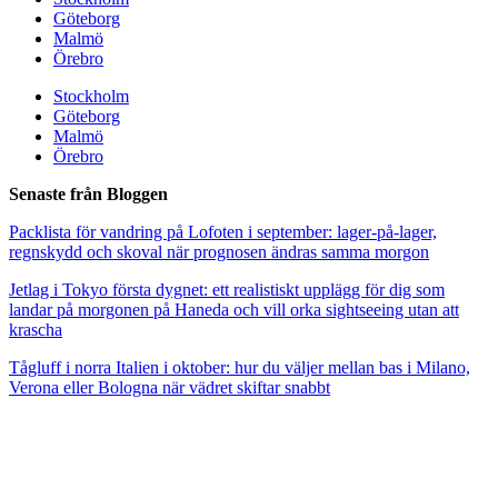
Göteborg
Malmö
Örebro
Stockholm
Göteborg
Malmö
Örebro
Senaste från Bloggen
Packlista för vandring på Lofoten i september: lager-på-lager,
regnskydd och skoval när prognosen ändras samma morgon
Jetlag i Tokyo första dygnet: ett realistiskt upplägg för dig som
landar på morgonen på Haneda och vill orka sightseeing utan att
krascha
Tågluff i norra Italien i oktober: hur du väljer mellan bas i Milano,
Verona eller Bologna när vädret skiftar snabbt