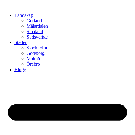
Hoppa
till
Landskap
innehåll
Gotland
Mälardalen
Småland
Sydsverige
Städer
Stockholm
Göteborg
Malmö
Örebro
Blogg