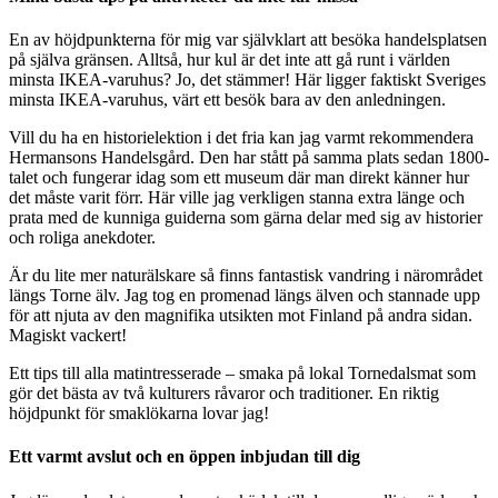
En av höjdpunkterna för mig var självklart att besöka handelsplatsen
på själva gränsen. Alltså, hur kul är det inte att gå runt i världen
minsta IKEA-varuhus? Jo, det stämmer! Här ligger faktiskt Sveriges
minsta IKEA-varuhus, värt ett besök bara av den anledningen.
Vill du ha en historielektion i det fria kan jag varmt rekommendera
Hermansons Handelsgård. Den har stått på samma plats sedan 1800-
talet och fungerar idag som ett museum där man direkt känner hur
det måste varit förr. Här ville jag verkligen stanna extra länge och
prata med de kunniga guiderna som gärna delar med sig av historier
och roliga anekdoter.
Är du lite mer naturälskare så finns fantastisk vandring i närområdet
längs Torne älv. Jag tog en promenad längs älven och stannade upp
för att njuta av den magnifika utsikten mot Finland på andra sidan.
Magiskt vackert!
Ett tips till alla matintresserade – smaka på lokal Tornedalsmat som
gör det bästa av två kulturers råvaror och traditioner. En riktig
höjdpunkt för smaklökarna lovar jag!
Ett varmt avslut och en öppen inbjudan till dig