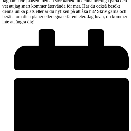
Jag lämnade platsen med en stor kärlek till denna nordliga pärla och
vet att jag snart kommer återvända för mer. Har du också besökt
denna unika plats eller är du nyfiken på att åka hit? Skriv gärna och
berätta om dina planer eller egna erfarenheter. Jag lovar, du kommer
inte att ångra dig!