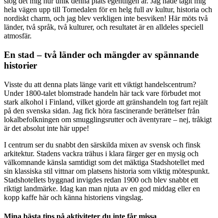
slog det mig hur unik denna plats egentligen är. Jag hade tagit mig
hela vägen upp till Tornedalen för en helg full av kultur, historia och
nordiskt charm, och jag blev verkligen inte besviken! Här möts två
länder, två språk, två kulturer, och resultatet är en alldeles speciell
atmosfär.
En stad – två länder och mängder av spännande
historier
Visste du att denna plats länge varit ett viktigt handelscentrum?
Under 1800-talet blomstrade handeln här tack vare förbudet mot
stark alkohol i Finland, vilket gjorde att gränshandeln tog fart rejält
på den svenska sidan. Jag fick höra fascinerande berättelser från
lokalbefolkningen om smugglingsrutter och äventyrare – nej, tråkigt
är det absolut inte här uppe!
I centrum ser du snabbt den särskilda mixen av svensk och finsk
arkitektur. Stadens vackra trähus i klara färger ger en mysig och
välkomnande känsla samtidigt som det mäktiga Stadshotellet med
sin klassiska stil vittnar om platsens historia som viktig mötespunkt.
Stadshotellets byggnad invigdes redan 1900 och blev snabbt ett
riktigt landmärke. Idag kan man njuta av en god middag eller en
kopp kaffe här och känna historiens vingslag.
Mina bästa tips på aktiviteter du inte får missa