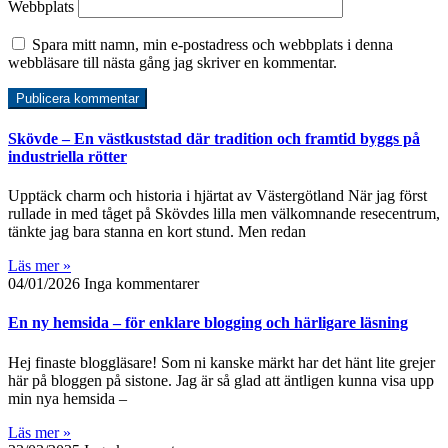
Webbplats
Spara mitt namn, min e-postadress och webbplats i denna
webbläsare till nästa gång jag skriver en kommentar.
Skövde – En västkuststad där tradition och framtid byggs på
industriella rötter
Upptäck charm och historia i hjärtat av Västergötland När jag först
rullade in med tåget på Skövdes lilla men välkomnande resecentrum,
tänkte jag bara stanna en kort stund. Men redan
Läs mer »
04/01/2026
Inga kommentarer
En ny hemsida – för enklare blogging och härligare läsning
Hej finaste bloggläsare! Som ni kanske märkt har det hänt lite grejer
här på bloggen på sistone. Jag är så glad att äntligen kunna visa upp
min nya hemsida –
Läs mer »