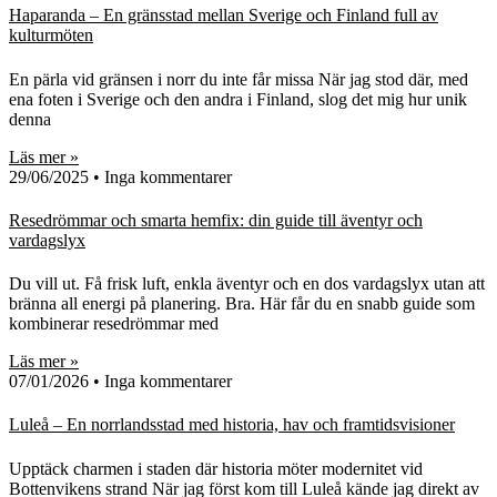
Haparanda – En gränsstad mellan Sverige och Finland full av
kulturmöten
En pärla vid gränsen i norr du inte får missa När jag stod där, med
ena foten i Sverige och den andra i Finland, slog det mig hur unik
denna
Läs mer »
29/06/2025
Inga kommentarer
Resedrömmar och smarta hemfix: din guide till äventyr och
vardagslyx
Du vill ut. Få frisk luft, enkla äventyr och en dos vardagslyx utan att
bränna all energi på planering. Bra. Här får du en snabb guide som
kombinerar resedrömmar med
Läs mer »
07/01/2026
Inga kommentarer
Luleå – En norrlandsstad med historia, hav och framtidsvisioner
Upptäck charmen i staden där historia möter modernitet vid
Bottenvikens strand När jag först kom till Luleå kände jag direkt av