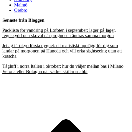
Malmö
Örebro
Senaste från Bloggen
Packlista för vandring på Lofoten i september: lager-på-lager,
regnskydd och skoval när prognosen ändras samma morgon
Jetlag i Tokyo första dygnet: ett realistiskt upplägg för dig som
landar på morgonen på Haneda och vill orka sightseeing utan att
krascha
Tågluff i norra Italien i oktober: hur du väljer mellan bas i Milano,
Verona eller Bologna när vädret skiftar snabbt