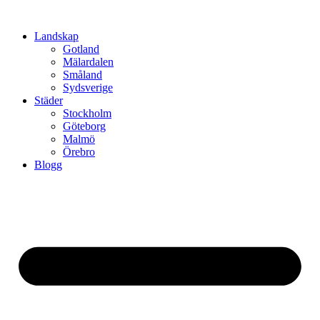
Hoppa
till
Landskap
innehåll
Gotland
Mälardalen
Småland
Sydsverige
Städer
Stockholm
Göteborg
Malmö
Örebro
Blogg