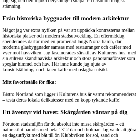
lagt sig och den mjuka belysningen skapar en nästintill magisk
stämning.
Från historiska byggnader till modern arkitektur
Något jag var extra nyfiken på var att upptäcka kontrasterna mellan
historiska platser och modern stadsutveckling. En eftermiddag
spenderades därför med en promenad längs Norra hamn, där
moderna glasbyggnader samsas med restauranger och caféer med
vyer mot havsviken. Jag fascinerades särskilt av Kulturens hus, med
sin stilrena skandinaviska arkitektur och stora panoramafönster som
speglar himmel och hav. Här inne kunde jag njuta av
konstutställningar och ta en kaffe med oslagbar utsikt.
Mitt favoritställe för fika:
Bistro Norrland som ligger i Kulturens hus är varmt rekommenderat
– testa deras lokala delikatesser med en kopp rykande kaffe!
Ett äventyr vid havet: Skärgården väntar på dig
Förutom stadsmiljön får du absolut inte missa skärgården – ett
naturskönt paradis med hela 1312 öar och holmar. Jag valde att göra
en dagsutflykt med båt till ön Klubbviken för sol, sand och