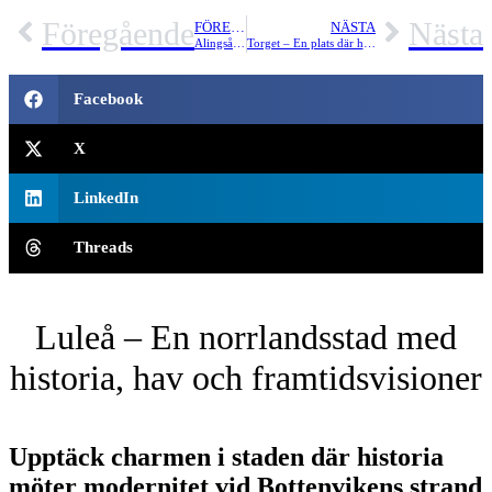
Föregående
Nästa
FÖREGÅENDE
NÄSTA
Alingsås – En resa genom den pittoreska fikatraditionen och charmiga trähus
Torget – En plats där handelsmarknaden har format stadens liv genom århundradena
Facebook
X
LinkedIn
Threads
Luleå – En norrlandsstad med
historia, hav och framtidsvisioner
Upptäck charmen i staden där historia
möter modernitet vid Bottenvikens strand