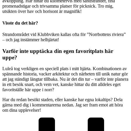
avkoppling. Här hittar du kilometervis med sandstränder, fina
promenadstigar och trivsamma platser för picknick. Tro mig,
utsikten över hav och horisont är magnifik!
Visste du det här?
Strandområdet vid Klubbviken kallas ofta för ”Norrbottens riviera”
– och jag instämmer helhjärtat!
Varför inte upptäcka din egen favoritplats här
uppe?
Luleå tog verkligen en speciell plats i mitt hjärta. Kombinationen av
spännande historia, vacker arkitektur och närheten till unik natur gör
att jag ständigt längtar tillbaka. Nu är det din tur – varför inte planera
in ett besök snart, och vem vet, kanske hittar du ditt alldeles eget
favoritställe här uppe i norr?
Har du redan besökt staden, eller kanske har egna lokaltips? Dela
gärna med dig i kommentarerna nedan. Jag ser fram emot att höra
om dina upplevelser!