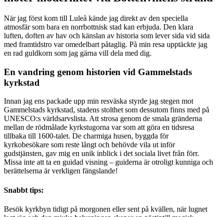
När jag först kom till Luleå kände jag direkt av den speciella
atmosfär som bara en norrbottnisk stad kan erbjuda. Den klara
luften, doften av hav och känslan av historia som lever sida vid sida
med framtidstro var omedelbart påtaglig. På min resa upptäckte jag
en rad guldkorn som jag gärna vill dela med dig.
En vandring genom historien vid Gammelstads
kyrkstad
Innan jag ens packade upp min resväska styrde jag stegen mot
Gammelstads kyrkstad, stadens stolthet som dessutom finns med på
UNESCO:s världsarvslista. Att strosa genom de smala gränderna
mellan de rödmålade kyrkstugorna var som att göra en tidsresa
tillbaka till 1600-talet. De charmiga husen, byggda för
kyrkobesökare som reste långt och behövde vila ut inför
gudstjänsten, gav mig en unik inblick i det sociala livet från förr.
Missa inte att ta en guidad visning – guiderna är otroligt kunniga och
berättelserna är verkligen fängslande!
Snabbt tips:
Besök kyrkbyn tidigt på morgonen eller sent på kvällen, när lugnet